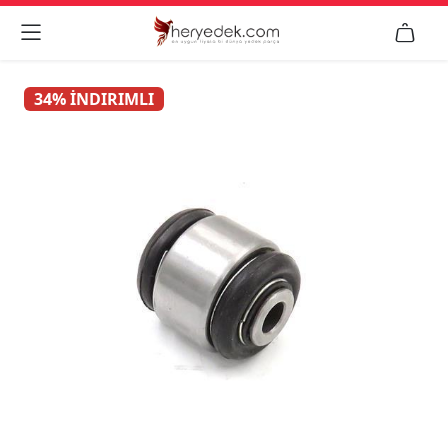


34% İNDIRIMLI