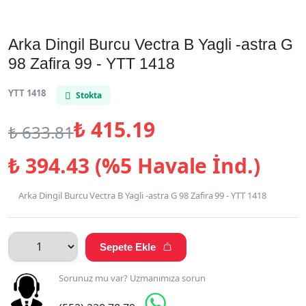
Arka Dingil Burcu Vectra B Yagli -astra G
98 Zafira 99 - YTT 1418
YTT 1418
Stokta
₺
415.19
₺
633.81
₺
394.43 (%5 Havale İnd.)
Arka Dingil Burcu Vectra B Yagli -astra G 98 Zafira 99 - YTT 1418
Sepete Ekle

Sorunuz mu var? Uzmanımıza sorun
