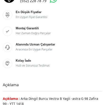
(552) 228 78 79
En Düşük Fiyatlar

En Uygun Fiyat Garantisi
Montaj Garantili

Her Zaman Doğru Parçalar
Alanında Uzman Çalışanlar

Aracınıza En Uygun Parçalar
Kolay İade

Hızlı ve Sorunsuz Teslimat
Açıklama
Açıklama :
Arka Dingil Burcu Vectra B Yagli -astra G 98 Zafira
99 - YTT 1418