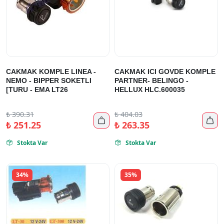
CAKMAK KOMPLE LINEA -
CAKMAK ICI GOVDE KOMPLE
NEMO - BIPPER SOKETLI
PARTNER- BELINGO -
[TURU - EMA LT26
HELLUX HLC.600035
₺
390.31
₺
404.03


₺
251.25
₺
263.35
Stokta Var
Stokta Var


34%
35%