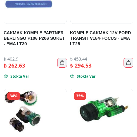
CAKMAK KOMPLE PARTNER
KOMPLE CAKMAK 12V FORD
BERLINGO P106 P206 SOKET
TRANSIT V184-FOCUS - EMA
- EMA LT30
LT25
₺
402.9
₺
453.44


₺
262.63
₺
294.53
Stokta Var
Stokta Var


34%
35%