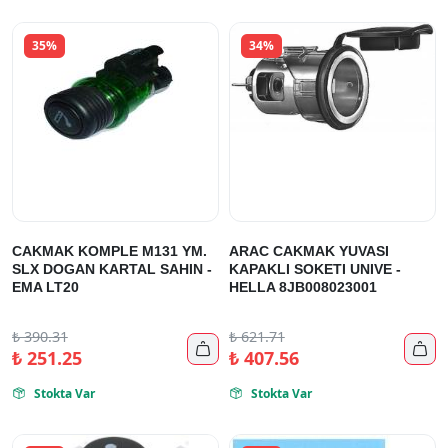
35%
34%
CAKMAK KOMPLE M131 YM.
ARAC CAKMAK YUVASI
SLX DOGAN KARTAL SAHIN -
KAPAKLI SOKETI UNIVE -
EMA LT20
HELLA 8JB008023001
₺
390.31
₺
621.71


₺
251.25
₺
407.56
Stokta Var
Stokta Var

