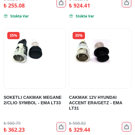


₺
255.08
₺
924.41
Stokta Var
Stokta Var


35%
35%
SOKETLI CAKMAK MEGANE
CAKMAK 12V HYUNDAI
2/CLIO SYMBOL - EMA LT33
ACCENT ERA/GETZ - EMA
LT31
₺
560.79
₺
508.82


₺
362.23
₺
329.44