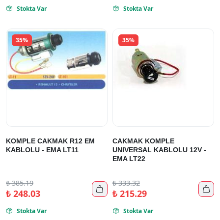
Stokta Var
Stokta Var


35%
35%
KOMPLE CAKMAK R12 EM
CAKMAK KOMPLE
KABLOLU - EMA LT11
UNIVERSAL KABLOLU 12V -
EMA LT22
₺
385.19
₺
333.32


₺
248.03
₺
215.29
Stokta Var
Stokta Var

