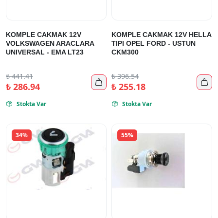
KOMPLE CAKMAK 12V
KOMPLE CAKMAK 12V HELLA
VOLKSWAGEN ARACLARA
TIPI OPEL FORD - USTUN
UNIVERSAL - EMA LT23
CKM300
₺
441.41
₺
396.54


₺
286.94
₺
255.18
Stokta Var
Stokta Var


34%
55%