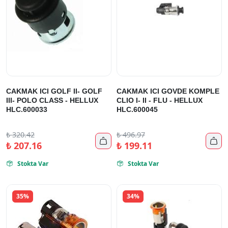
CAKMAK ICI GOLF II- GOLF
CAKMAK ICI GOVDE KOMPLE
III- POLO CLASS - HELLUX
CLIO I- II - FLU - HELLUX
HLC.600033
HLC.600045
₺
320.42
₺
496.97


₺
207.16
₺
199.11
Stokta Var
Stokta Var


35%
34%