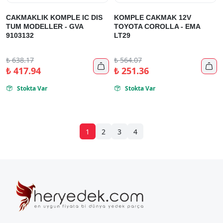
CAKMAKLIK KOMPLE IC DIS
KOMPLE CAKMAK 12V
TUM MODELLER - GVA
TOYOTA COROLLA - EMA
9103132
LT29
₺
638.17
₺
564.07


₺
417.94
₺
251.36
Stokta Var
Stokta Var


1
2
3
4