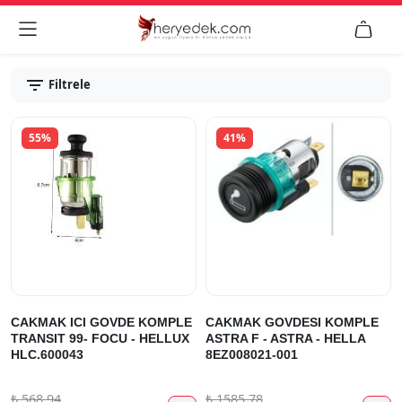


Filtrele
55%
41%
CAKMAK ICI GOVDE KOMPLE
CAKMAK GOVDESI KOMPLE
TRANSIT 99- FOCU - HELLUX
ASTRA F - ASTRA - HELLA
HLC.600043
8EZ008021-001
₺
568.94
₺
1585.78