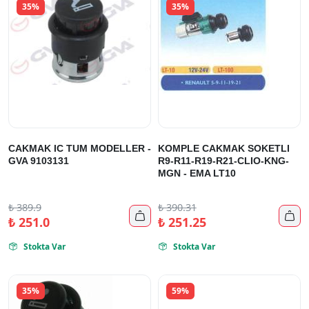
35%
35%
CAKMAK IC TUM MODELLER -
KOMPLE CAKMAK SOKETLI
GVA 9103131
R9-R11-R19-R21-CLIO-KNG-
MGN - EMA LT10
₺
389.9
₺
390.31


₺
251.0
₺
251.25
Stokta Var
Stokta Var


35%
59%