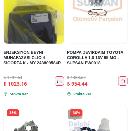
ENJEKSIYON BEYNI
POMPA DEVIRDAIM TOYOTA
MUHAFAZASI CLIO 4
COROLLA 1.6 16V 95 MO -
SIGORTA K - MY 243809584R
SUPSAN PW0018
₺
1597.64
₺
1488.69


₺
1023.16
₺
954.44
Stokta Var
Stokta Var


35%
36%