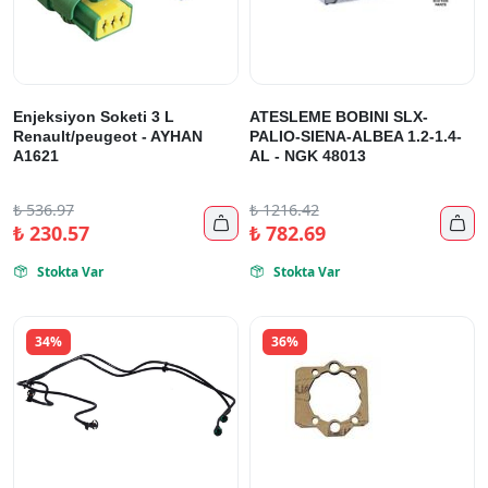
Enjeksiyon Soketi 3 L
ATESLEME BOBINI SLX-
Renault/peugeot - AYHAN
PALIO-SIENA-ALBEA 1.2-1.4-
A1621
AL - NGK 48013
₺
536.97
₺
1216.42


₺
230.57
₺
782.69
Stokta Var
Stokta Var


34%
36%