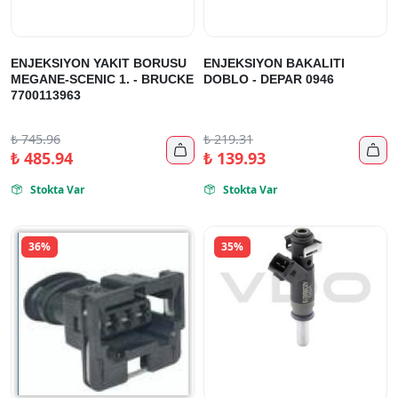
ENJEKSIYON YAKIT BORUSU
ENJEKSIYON BAKALITI
MEGANE-SCENIC 1. - BRUCKE
DOBLO - DEPAR 0946
7700113963
₺
745.96
₺
219.31


₺
485.94
₺
139.93
Stokta Var
Stokta Var


36%
35%