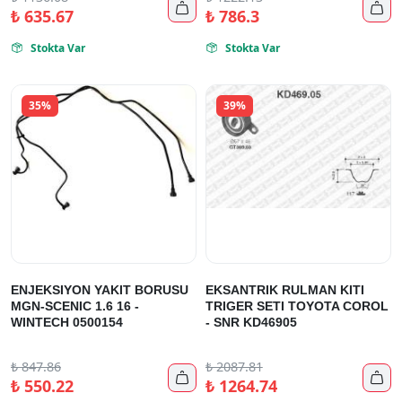


₺
635.67
₺
786.3
Stokta Var
Stokta Var


35%
39%
ENJEKSIYON YAKIT BORUSU
EKSANTRIK RULMAN KITI
MGN-SCENIC 1.6 16 -
TRIGER SETI TOYOTA COROL
WINTECH 0500154
- SNR KD46905
₺
847.86
₺
2087.81


₺
550.22
₺
1264.74