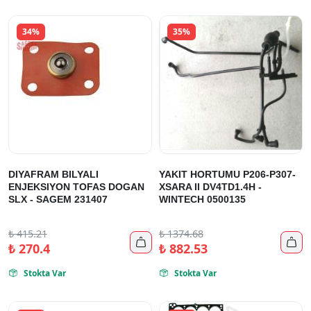
34%
35%
DIYAFRAM BILYALI
YAKIT HORTUMU P206-P307-
ENJEKSIYON TOFAS DOGAN
XSARA II DV4TD1.4H -
SLX - SAGEM 231407
WINTECH 0500135
₺
415.21
₺
1374.68


₺
270.4
₺
882.53
Stokta Var
Stokta Var

