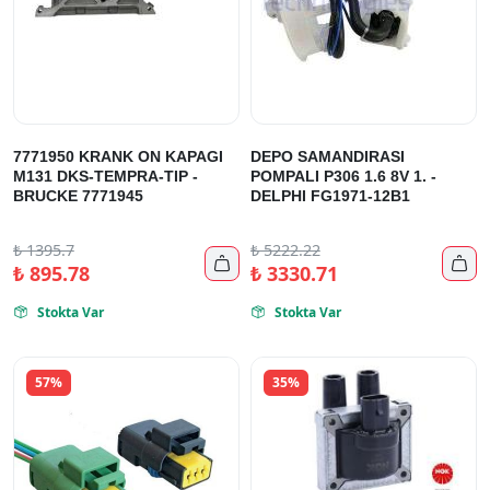
7771950 KRANK ON KAPAGI
DEPO SAMANDIRASI
M131 DKS-TEMPRA-TIP -
POMPALI P306 1.6 8V 1. -
BRUCKE 7771945
DELPHI FG1971-12B1
₺
1395.7
₺
5222.22


₺
895.78
₺
3330.71
Stokta Var
Stokta Var


57%
35%