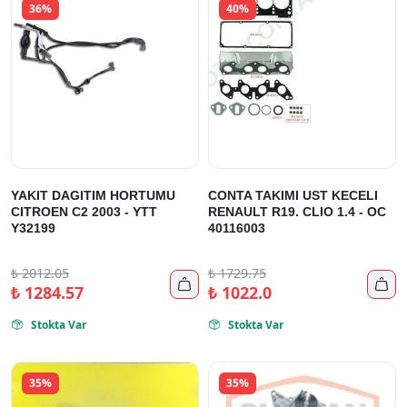
36%
40%
YAKIT DAGITIM HORTUMU
CONTA TAKIMI UST KECELI
CITROEN C2 2003 - YTT
RENAULT R19. CLIO 1.4 - OC
Y32199
40116003
₺
2012.05
₺
1729.75


₺
1284.57
₺
1022.0
Stokta Var
Stokta Var


35%
35%