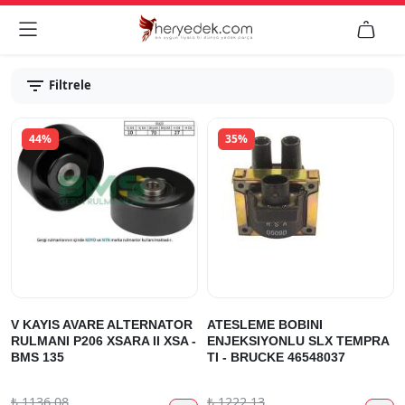


Filtrele
44%
35%
V KAYIS AVARE ALTERNATOR
ATESLEME BOBINI
RULMANI P206 XSARA II XSA -
ENJEKSIYONLU SLX TEMPRA
BMS 135
TI - BRUCKE 46548037
₺
1136.08
₺
1222.13