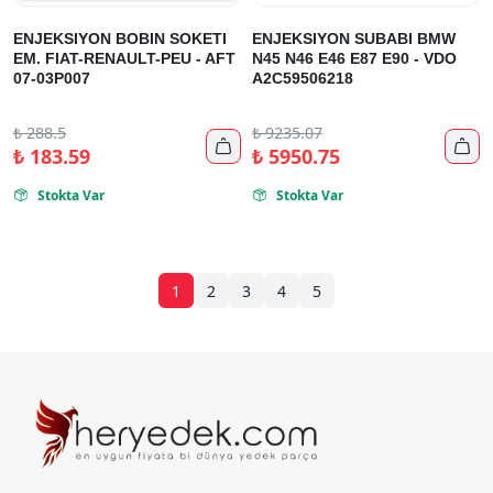
ENJEKSIYON BOBIN SOKETI
ENJEKSIYON SUBABI BMW
EM. FIAT-RENAULT-PEU - AFT
N45 N46 E46 E87 E90 - VDO
07-03P007
A2C59506218
₺
288.5
₺
9235.07


₺
183.59
₺
5950.75
Stokta Var
Stokta Var


1
2
3
4
5