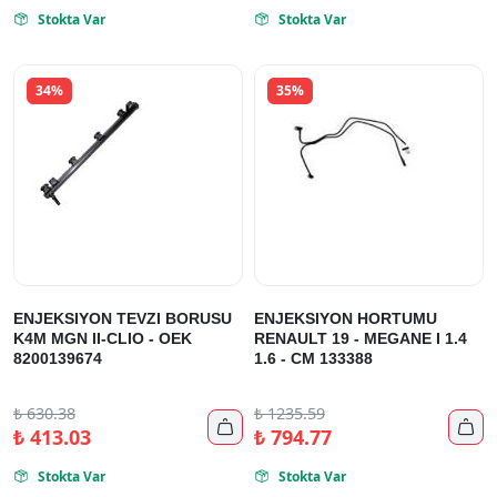
Stokta Var
Stokta Var


34%
35%
ENJEKSIYON TEVZI BORUSU
ENJEKSIYON HORTUMU
K4M MGN II-CLIO - OEK
RENAULT 19 - MEGANE I 1.4
8200139674
1.6 - CM 133388
₺
630.38
₺
1235.59


₺
413.03
₺
794.77
Stokta Var
Stokta Var

