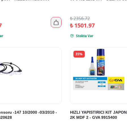
₺
2356.72

7
₺
1501.97
ar
Stokta Var

35%
nsoru -147 10/2000 -03/2010 -
HIZLI YAPISTIRICI KIT JAPO
S20628
2K MDF 2 - GVA 9915400