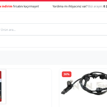
a indirim
fırsatını kaçırmayın!
Yardıma mı ihtiyacınız var?
Bizi arayın:
0 
36%