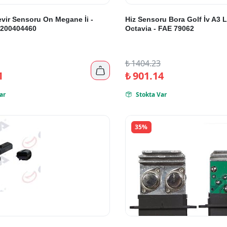
vir Sensoru On Megane İi -
Hiz Sensoru Bora Golf İv A3 
200404460
Octavia - FAE 79062
₺
1404.23

1
₺
901.14
ar
Stokta Var

35%