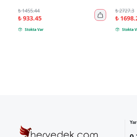
₺
1455.44
₺
2727.3

₺
933.45
₺
1698.
Stokta Var
Stokta V


Yar
0 