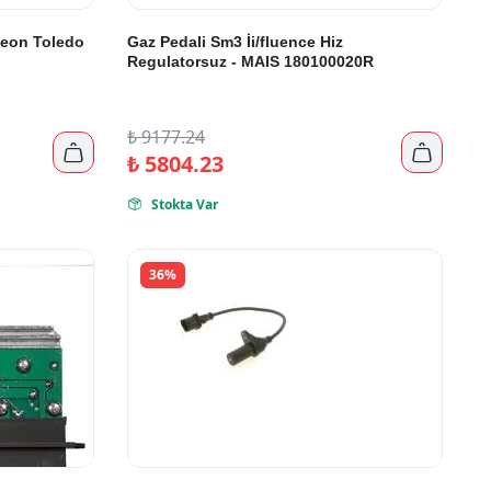
Leon Toledo
Gaz Pedali Sm3 İi/fluence Hiz
Regulatorsuz - MAIS 180100020R
₺
9177.24


₺
5804.23
Stokta Var

36%