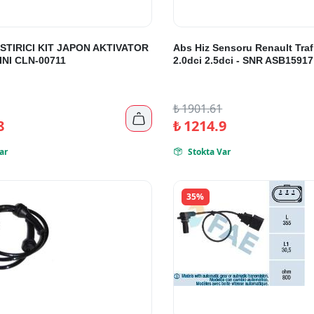
ISTIRICI KIT JAPON AKTIVATOR
Abs Hiz Sensoru Renault Trafi
INI CLN-00711
2.0dci 2.5dci - SNR ASB15917
₺
1901.61

8
₺
1214.9
ar
Stokta Var

35%