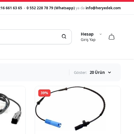
216 661 63 65
-
0 552 228 78 79 (Whatsapp)
ya da
info@heryedek.com
Hesap



Giriş Yap
Göster:
39%