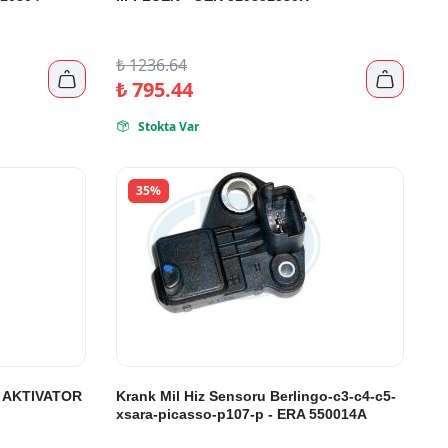
₺
1236.64


₺
795.44
Stokta Var

35%
N AKTIVATOR
Krank Mil Hiz Sensoru Berlingo-c3-c4-c5-
xsara-picasso-p107-p - ERA 550014A