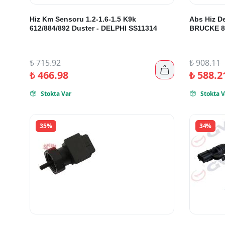
Hiz Km Sensoru 1.2-1.6-1.5 K9k
Abs Hiz De
612/884/892 Duster - DELPHI SS11314
BRUCKE 8
₺
715.92
₺
908.11

₺
466.98
₺
588.2
Stokta Var
Stokta V


35%
34%