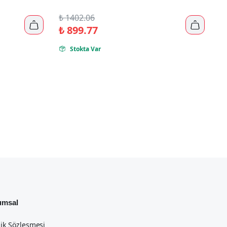
₺
1402.06


₺
899.77
Stokta Var

umsal
lik Sözleşmesi