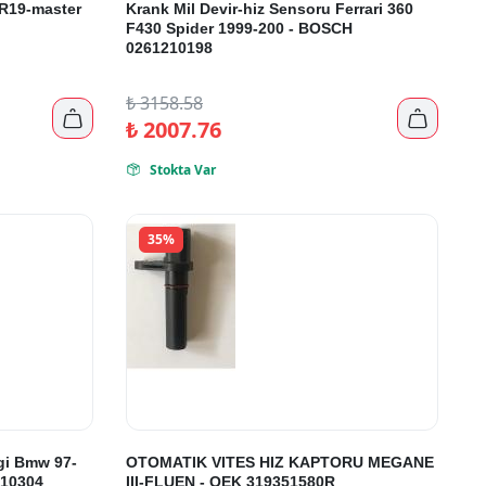
 R19-master
Krank Mil Devir-hiz Sensoru Ferrari 360
F430 Spider 1999-200 - BOSCH
0261210198
₺
3158.58


₺
2007.76
Stokta Var

35%
gi Bmw 97-
OTOMATIK VITES HIZ KAPTORU MEGANE
S10304
III-FLUEN - OEK 319351580R