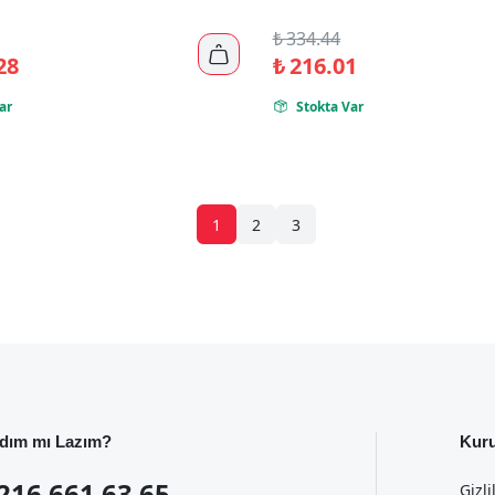
₺
334.44

28
₺
216.01
ar
Stokta Var

1
2
3
dım mı Lazım?
Kur
216 661 63 65
Gizli