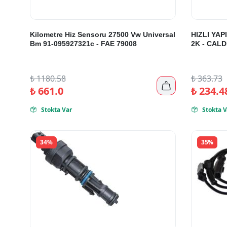
Kilometre Hiz Sensoru 27500 Vw Universal
HIZLI YAP
Bm 91-095927321c - FAE 79008
2K - CALD
₺
1180.58
₺
363.73

₺
661.0
₺
234.4
Stokta Var
Stokta V


34%
35%