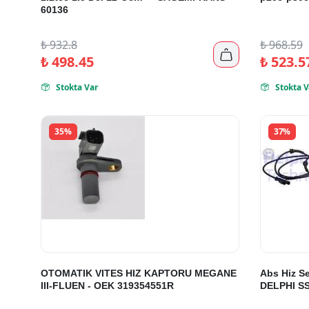
60136
₺
932.8
₺
968.59

₺
498.45
₺
523.5
Stokta Var
Stokta V


35%
37%
OTOMATIK VITES HIZ KAPTORU MEGANE
Abs Hiz Se
III-FLUEN - OEK 319354551R
DELPHI S