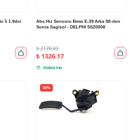
c İi 1.9dci
Abs Hiz Sensoru Bmw E-39 Arka 98-den
Sonra Sag/sol - DELPHI SS20008
₺
2178.43


₺
1326.17
Stokta Var

36%