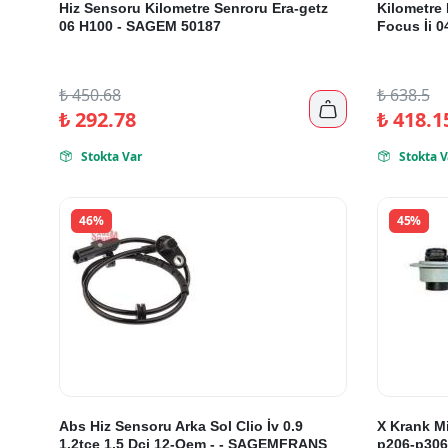
Hiz Sensoru Kilometre Senroru Era-getz
Kilometre 
06 H100 - SAGEM 50187
Focus İi 0
₺
450.68
₺
638.5

₺
292.78
₺
418.1
Stokta Var
Stokta V


46%
45%
Abs Hiz Sensoru Arka Sol Clio İv 0.9
X Krank Mi
1.2tce 1.5 Dci 12-Oem - - SAGEMFRANS
p206-p306