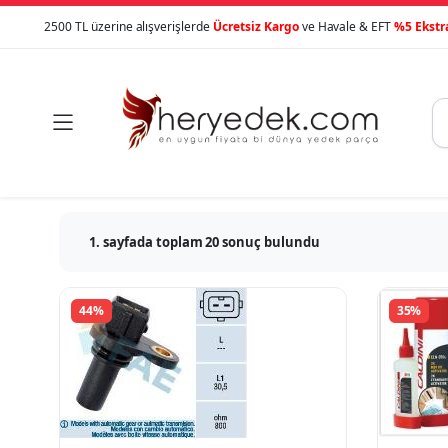
2500 TL üzerine alışverişlerde
Ücretsiz Kargo
ve Havale & EFT
%5 Ekstr

1. sayfada toplam 20 sonuç bulundu
44%
35%