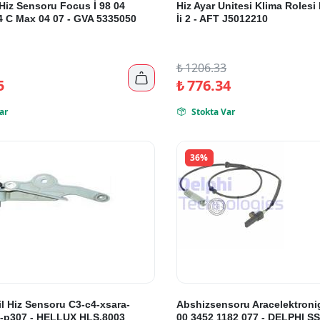
Hiz Sensoru Focus İ 98 04
Hiz Ayar Unitesi Klima Rolesi
4 C Max 04 07 - GVA 5335050
İi 2 - AFT J5012210
₺
1206.33

5
₺
776.34
ar
Stokta Var

36%
l Hiz Sensoru C3-c4-xsara-
Abshizsensoru Aracelektroni
-p307 - HELLUX HLS.8003
00 3452 1182 077 - DELPHI S