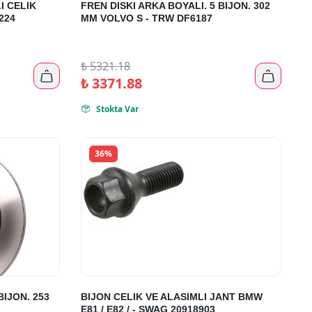
I CELIK
FREN DISKI ARKA BOYALI. 5 BIJON. 302
224
MM VOLVO S - TRW DF6187
₺
5321.18


₺
3371.88
Stokta Var

36%
BIJON. 253
BIJON CELIK VE ALASIMLI JANT BMW
E81 / E82 / - SWAG 20918903