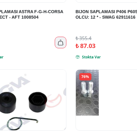
PLAMASI ASTRA F-G-H-CORSA
BIJON SAPLAMASI P406 P60
ECT - AFT 1008504
OLCU: 12 * - SWAG 62911616
₺
355.4

₺
87.03
ar
Stokta Var

76%