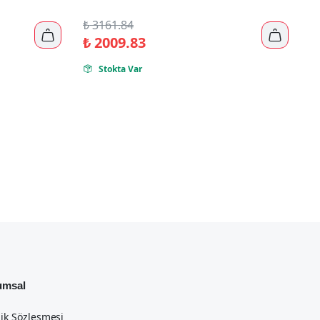
₺
3161.84


₺
2009.83
Stokta Var

umsal
lik Sözleşmesi