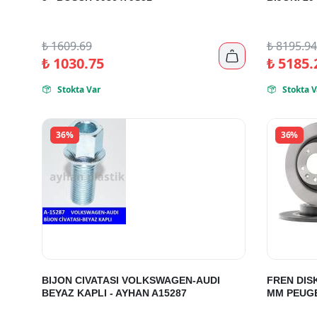
₺
1609.69
₺
8195.94

₺
1030.75
₺
5185.
Stokta Var
Stokta V


36%
36%
BIJON CIVATASI VOLKSWAGEN-AUDI
FREN DISK
BEYAZ KAPLI - AYHAN A15287
MM PEUGE