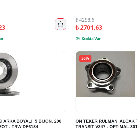
₺
4258.6

23
₺
2701.63
ar
Stokta Var

36%
I ARKA BOYALI. 5 BIJON. 290
ON TEKER RULMANI ALCAK 
OT - TRW DF6134
TRANSIT V347 - OPTIMAL 30