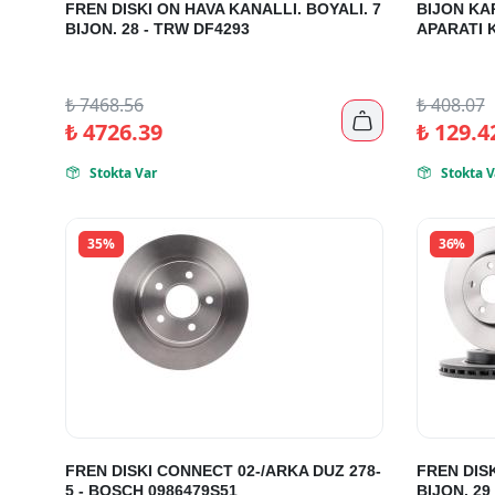
FREN DISKI ON HAVA KANALLI. BOYALI. 7
BIJON KA
BIJON. 28 - TRW DF4293
APARATI 
₺
7468.56
₺
408.07

₺
4726.39
₺
129.4
Stokta Var
Stokta V


35%
36%
FREN DISKI CONNECT 02-/ARKA DUZ 278-
FREN DISK
5 - BOSCH 0986479S51
BIJON. 29