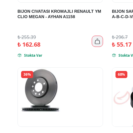
BIJON CIVATASI KROMAJLI RENAULT YM
BIJON SA
CLIO MEGAN - AYHAN A1158
A-B-C-D-V
₺
255.39
₺
296.7

₺
162.68
₺
55.17
Stokta Var
Stokta V


36%
68%