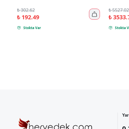
₺
302.62
₺
5527.02

₺
192.49
₺
3533.
Stokta Var
Stokta V


Yar
0 