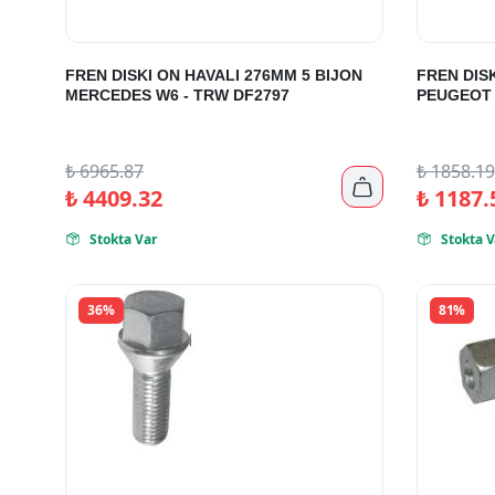
FREN DISKI ON HAVALI 276MM 5 BIJON
FREN DISK
MERCEDES W6 - TRW DF2797
PEUGEOT 
₺
6965.87
₺
1858.19

₺
4409.32
₺
1187.
Stokta Var
Stokta V


36%
81%