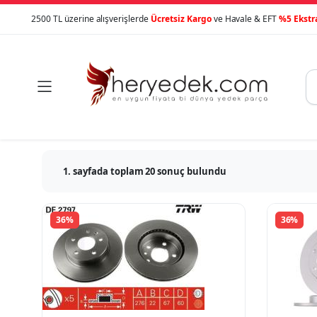
2500 TL üzerine alışverişlerde
Ücretsiz Kargo
ve Havale & EFT
%5 Ekstr

1. sayfada toplam 20 sonuç bulundu
36%
36%