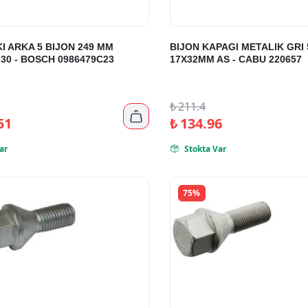
I ARKA 5 BIJON 249 MM
BIJON KAPAGI METALIK GRI 
30 - BOSCH 0986479C23
17X32MM AS - CABU 220657
₺
211.4

51
₺
134.96
ar
Stokta Var

75%