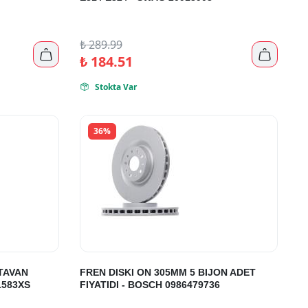
₺
289.99


₺
184.51
Stokta Var

36%
TAVAN
FREN DISKI ON 305MM 5 BIJON ADET
1583XS
FIYATIDI - BOSCH 0986479736