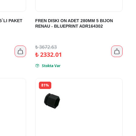
5`LI PAKET
FREN DISKI ON ADET 280MM 5 BIJON
RENAU - BLUEPRINT ADR164302
₺
3672.63


₺
2332.01
Stokta Var

81%