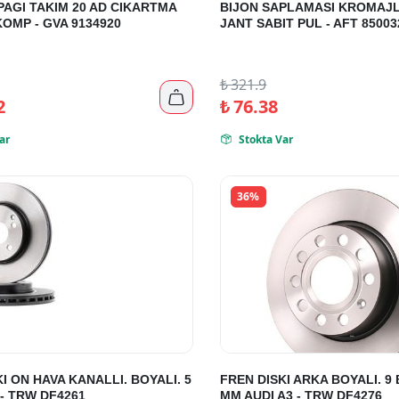
PAGI TAKIM 20 AD CIKARTMA
BIJON SAPLAMASI KROMAJL
KOMP - GVA 9134920
JANT SABIT PUL - AFT 85003
₺
321.9

2
₺
76.38
ar
Stokta Var

36%
I ON HAVA KANALLI. BOYALI. 5
FREN DISKI ARKA BOYALI. 9 
 - TRW DF4261
MM AUDI A3 - TRW DF4276