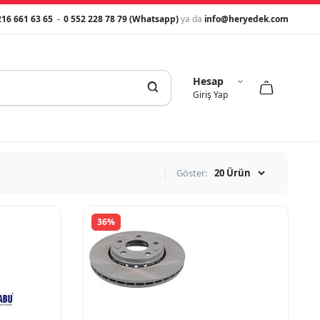
216 661 63 65
-
0 552 228 78 79 (Whatsapp)
ya da
info@heryedek.com
Hesap



Giriş Yap
Göster:
36%