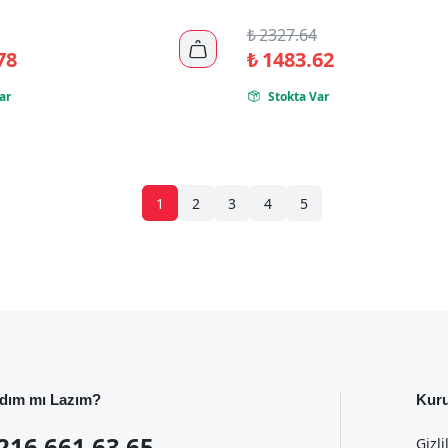
₺
2327.64

78
₺
1483.62
ar
Stokta Var

1
2
3
4
5
dım mı Lazım?
Kur
216 661 63 65
Gizli