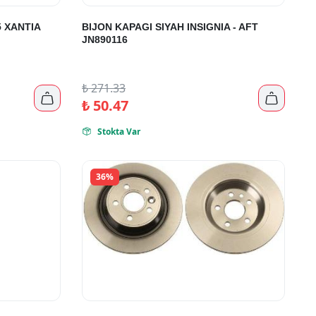
5 XANTIA
BIJON KAPAGI SIYAH INSIGNIA - AFT
JN890116
₺
271.33


₺
50.47
Stokta Var

36%