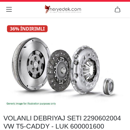


36% İNDIRIMLI
VOLANLI DEBRIYAJ SETI 2290602004
VW T5-CADDY - LUK 600001600