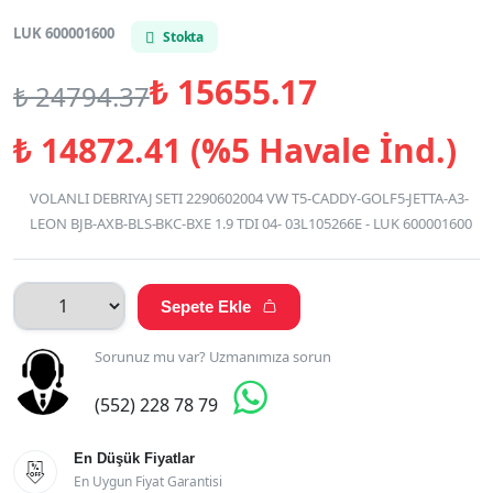
LUK 600001600
Stokta
₺
15655.17
₺
24794.37
₺
14872.41 (%5 Havale İnd.)
VOLANLI DEBRIYAJ SETI 2290602004 VW T5-CADDY-GOLF5-JETTA-A3-
LEON BJB-AXB-BLS-BKC-BXE 1.9 TDI 04- 03L105266E - LUK 600001600
Sepete Ekle

Sorunuz mu var? Uzmanımıza sorun

(552) 228 78 79
En Düşük Fiyatlar

En Uygun Fiyat Garantisi