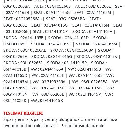
03G105266BA | AUDI : 03G105266E | AUDI : 03L105266E | SEAT
: 02A141165B | SEAT : 02A141165G | SEAT : 02A141165M |
SEAT : 03G105266AL | SEAT : 03G105266BA | SEAT :
03G105266E | SEAT : 03G141015G | SEAT : 03G141015N | SEAT
: 03L105266E | SEAT : 03L141015P | SKODA : 02A141165A |
SKODA : 02A141165B | SKODA : 02A141165D | SKODA :
02A141165E | SKODA : 02A141165G | SKODA : 02A141165M |
SKODA : 03G105266AL | SKODA : 03G105266BA | SKODA :
03G105266E | SKODA : 03G141015G | SKODA : 03G141015N |
SKODA : 03L105266E | SKODA : 03L141015P | SKODA :
06F141015B | VW : 02A141165A | VW : 02A141165B | VW :
02A141165D | VW : 02A141165E | VW : 02A141165G | VW :
02A141165M | VW : 03G105266AL | VW : 03G105266BA | VW :
03G105266E | VW : 03G141015F | VW : 03G141015G | VW :
03G141015N | VW : 03L105266E | VW : 03L141015P | VW :
03L141025K | VW : 06F141015B
TESLİMAT BİLGİLERİ
Siparişleriniz; sipariş vermiş olduğunuz Ürünlerin aracınıza
uyumunun kontrolü sonrası 1-3 gün arasında özenle