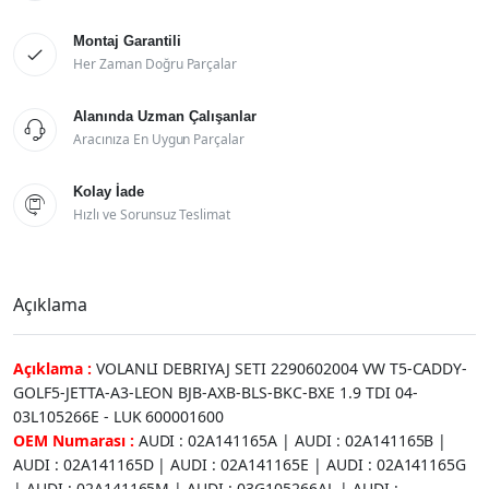
Montaj Garantili

Her Zaman Doğru Parçalar
Alanında Uzman Çalışanlar

Aracınıza En Uygun Parçalar
Kolay İade

Hızlı ve Sorunsuz Teslimat
Açıklama
Açıklama :
VOLANLI DEBRIYAJ SETI 2290602004 VW T5-CADDY-
GOLF5-JETTA-A3-LEON BJB-AXB-BLS-BKC-BXE 1.9 TDI 04-
03L105266E - LUK 600001600
OEM Numarası :
AUDI : 02A141165A | AUDI : 02A141165B |
AUDI : 02A141165D | AUDI : 02A141165E | AUDI : 02A141165G
| AUDI : 02A141165M | AUDI : 03G105266AL | AUDI :