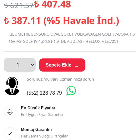
₺
407.48
₺
621.57
₺
387.11 (%5 Havale İnd.)
KILOMETRE SENSORU OVAL SOKET VOLKSWAGEN GOLF IV-BORA 1.6
16V-A3-GOLF IV-1.8-1.8T-1.9TDI. AUDI A3 - HELLUX HLS.7251
Sepete Ekle

Sorunuz mu var? Uzmanımıza sorun

(552) 228 78 79
En Düşük Fiyatlar

En Uygun Fiyat Garantisi
Montaj Garantili

Her Zaman Doğru Parçalar