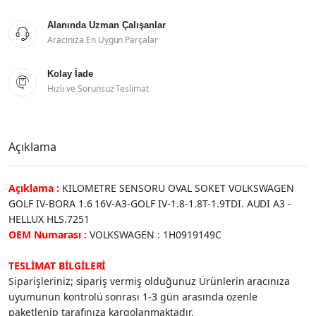
Alanında Uzman Çalışanlar

Aracınıza En Uygun Parçalar
Kolay İade

Hızlı ve Sorunsuz Teslimat
Açıklama
Açıklama :
KILOMETRE SENSORU OVAL SOKET VOLKSWAGEN
GOLF IV-BORA 1.6 16V-A3-GOLF IV-1.8-1.8T-1.9TDI. AUDI A3 -
HELLUX HLS.7251
OEM Numarası :
VOLKSWAGEN : 1H0919149C
TESLİMAT BİLGİLERİ
Siparişleriniz; sipariş vermiş olduğunuz Ürünlerin aracınıza
uyumunun kontrolü sonrası 1-3 gün arasında özenle
paketlenip tarafınıza kargolanmaktadır.