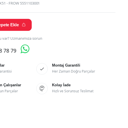
X51 - FROW 5551103001
pete Ekle

 var? Uzmanımıza sorun

28 78 79
lar
Montaj Garantili

arantisi
Her Zaman Doğru Parçalar
 Çalışanlar
Kolay İade

un Parçalar
Hızlı ve Sorunsuz Teslimat