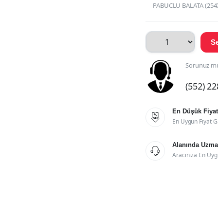
PABUCLU BALATA (254
Se
Sorunuz mu
(552) 2
En Düşük Fiyat

En Uygun Fiyat G
Alanında Uzman

Aracınıza En Uyg