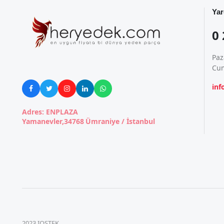
Yar
0 
Paz
Cum
in





Adres: ENPLAZA
Yamanevler,34768 Ümraniye / İstanbul
2023 IOSTEK