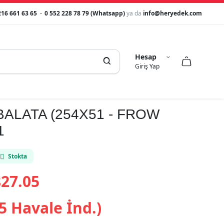
216 661 63 65
-
0 552 228 78 79 (Whatsapp)
ya da
info@heryedek.com
Hesap



Giriş Yap
ALATA (254X51 - FROW
1
Stokta
27.05
5 Havale İnd.)