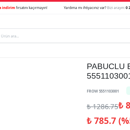
a indirim
fırsatını kaçırmayın!
Yardıma mı ihtiyacınız var?
Bizi arayın:
0 
PABUCLU B
555110300
FROW 5551103001
₺
8
₺
1286.75
₺
785.7 (%