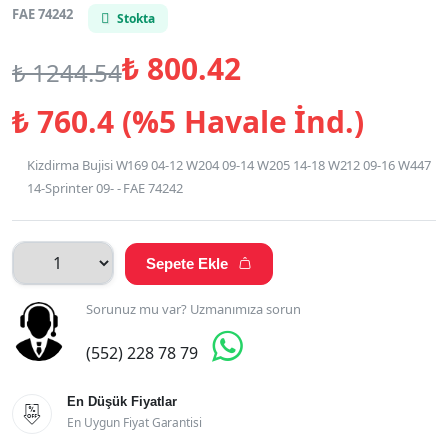
FAE 74242
Stokta
₺
800.42
₺
1244.54
₺
760.4 (%5 Havale İnd.)
Kizdirma Bujisi W169 04-12 W204 09-14 W205 14-18 W212 09-16 W447
14-Sprinter 09- - FAE 74242
Sepete Ekle

Sorunuz mu var? Uzmanımıza sorun

(552) 228 78 79
En Düşük Fiyatlar

En Uygun Fiyat Garantisi