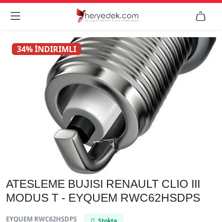


34% İNDIRIMLI
ATESLEME BUJISI RENAULT CLIO III
MODUS T - EYQUEM RWC62HSDPS
EYQUEM RWC62HSDPS
Stokta