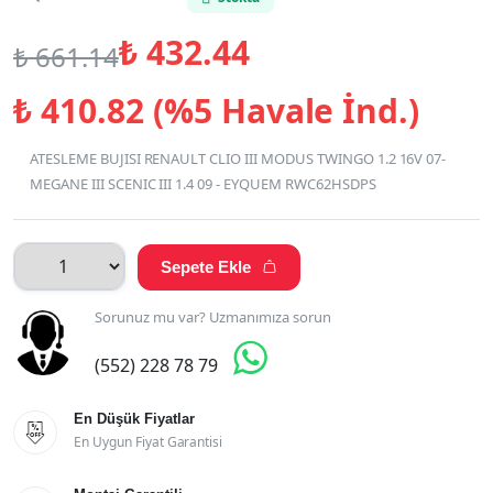
₺
432.44
₺
661.14
₺
410.82 (%5 Havale İnd.)
ATESLEME BUJISI RENAULT CLIO III MODUS TWINGO 1.2 16V 07-
MEGANE III SCENIC III 1.4 09 - EYQUEM RWC62HSDPS
Sepete Ekle

Sorunuz mu var? Uzmanımıza sorun

(552) 228 78 79
En Düşük Fiyatlar

En Uygun Fiyat Garantisi