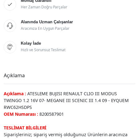
Montaj Garantili

Her Zaman Doğru Parçalar
Alanında Uzman Çalışanlar

Aracınıza En Uygun Parçalar
Kolay İade

Hızlı ve Sorunsuz Teslimat
Açıklama
Açıklama :
ATESLEME BUJISI RENAULT CLIO III MODUS
TWINGO 1.2 16V 07- MEGANE III SCENIC III 1.4 09 - EYQUEM
RWC62HSDPS
OEM Numarası :
8200587901
TESLİMAT BİLGİLERİ
Siparişleriniz; sipariş vermiş olduğunuz Ürünlerin aracınıza