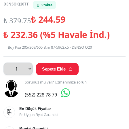
DENSO Q20TT
Stokta
₺
244.59
₺
379.75
₺
232.36 (%5 Havale İnd.)
Buji Psa 205/309/605 B.m 87-5962.c5 - DENSO Q20TT
Sepete Ekle

Sorunuz mu var? Uzmanımıza sorun

(552) 228 78 79
En Düşük Fiyatlar

En Uygun Fiyat Garantisi
Montaj Garantili