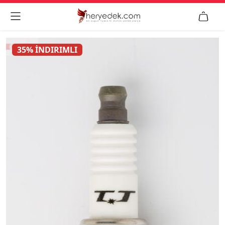


35% İNDIRIMLI