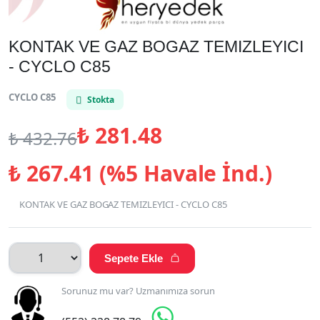
KONTAK VE GAZ BOGAZ TEMIZLEYICI
- CYCLO C85
CYCLO C85
Stokta
₺
281.48
₺
432.76
₺
267.41 (%5 Havale İnd.)
KONTAK VE GAZ BOGAZ TEMIZLEYICI - CYCLO C85
Sepete Ekle

Sorunuz mu var? Uzmanımıza sorun
