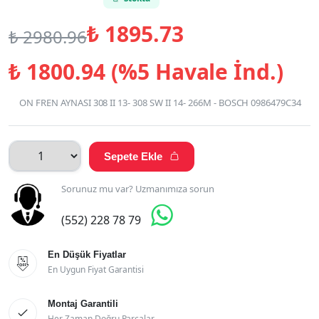
₺
1895.73
₺
2980.96
₺
1800.94 (%5 Havale İnd.)
ON FREN AYNASI 308 II 13- 308 SW II 14- 266M - BOSCH 0986479C34
Sepete Ekle

Sorunuz mu var? Uzmanımıza sorun

(552) 228 78 79
En Düşük Fiyatlar

En Uygun Fiyat Garantisi
Montaj Garantili

Her Zaman Doğru Parçalar