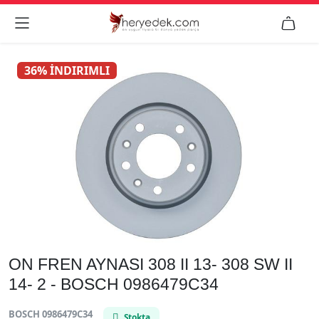


36% İNDIRIMLI
ON FREN AYNASI 308 II 13- 308 SW II
14- 2 - BOSCH 0986479C34
BOSCH 0986479C34
Stokta