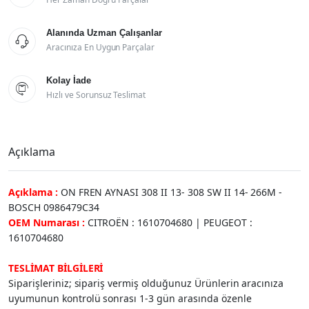
Alanında Uzman Çalışanlar

Aracınıza En Uygun Parçalar
Kolay İade

Hızlı ve Sorunsuz Teslimat
Açıklama
Açıklama :
ON FREN AYNASI 308 II 13- 308 SW II 14- 266M -
BOSCH 0986479C34
OEM Numarası :
CITROËN : 1610704680 | PEUGEOT :
1610704680
TESLİMAT BİLGİLERİ
Siparişleriniz; sipariş vermiş olduğunuz Ürünlerin aracınıza
uyumunun kontrolü sonrası 1-3 gün arasında özenle