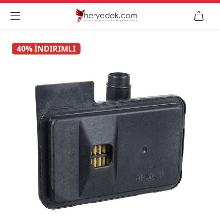


40% İNDIRIMLI