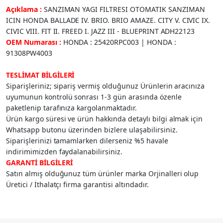
Açıklama :
SANZIMAN YAGI FILTRESI OTOMATIK SANZIMAN
ICIN HONDA BALLADE IV. BRIO. BRIO AMAZE. CITY V. CIVIC IX.
CIVIC VIII. FIT II. FREED I. JAZZ III - BLUEPRINT ADH22123
OEM Numarası :
HONDA : 25420RPC003 | HONDA :
91308PW4003
TESLİMAT BİLGİLERİ
Siparişleriniz; sipariş vermiş olduğunuz Ürünlerin aracınıza
uyumunun kontrolü sonrası 1-3 gün arasında özenle
paketlenip tarafınıza kargolanmaktadır.
Ürün kargo süresi ve ürün hakkında detaylı bilgi almak için
Whatsapp butonu üzerinden bizlere ulaşabilirsiniz.
Siparişlerinizi tamamlarken dilerseniz %5 havale
indirimimizden faydalanabilirsiniz.
GARANTİ BİLGİLERİ
Satın almış olduğunuz tüm ürünler marka Orjinalleri olup
Üretici / İthalatçı firma garantisi altındadır.