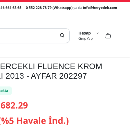
216 661 63 65
-
0 552 228 78 79 (Whatsapp)
ya da
info@heryedek.com
Hesap



Giriş Yap
MERCEKLI FLUENCE KROM
 2013 - AYFAR 202297
tokta
682.29
(%5 Havale İnd.)