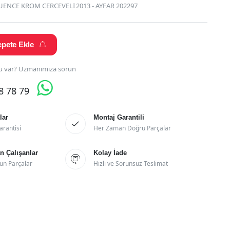
UENCE KROM CERCEVELI 2013 - AYFAR 202297
pete Ekle

 var? Uzmanımıza sorun

28 78 79
lar
Montaj Garantili

arantisi
Her Zaman Doğru Parçalar
 Çalışanlar
Kolay İade

un Parçalar
Hızlı ve Sorunsuz Teslimat