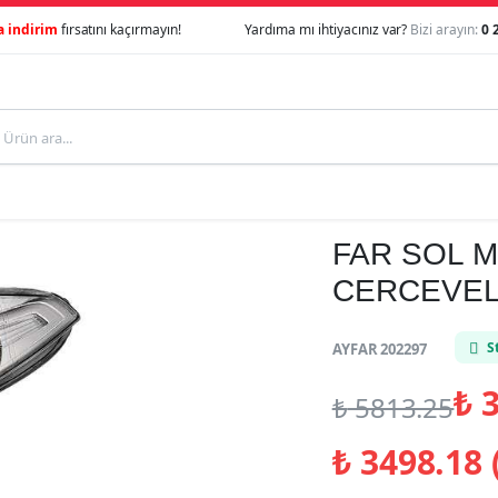
a indirim
fırsatını kaçırmayın!
Yardıma mı ihtiyacınız var?
Bizi arayın:
0 
FAR SOL 
CERCEVELI
S
AYFAR 202297
₺
3
₺
5813.25
₺
3498.18 