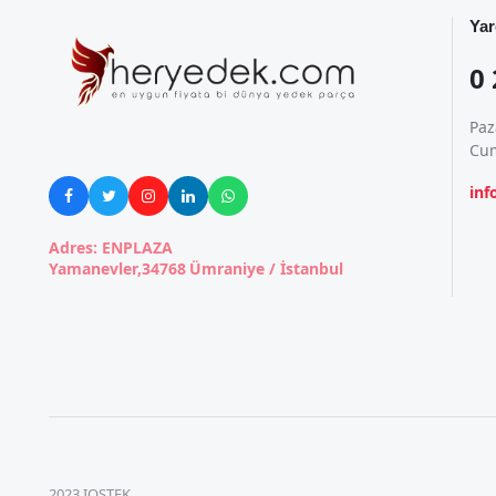
Yar
0 
Paz
Cum
in





Adres: ENPLAZA
Yamanevler,34768 Ümraniye / İstanbul
2023 IOSTEK