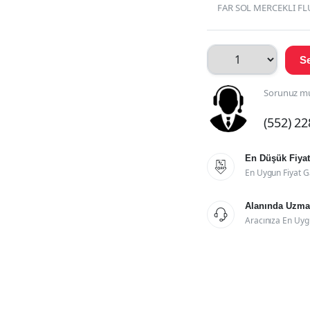
FAR SOL MERCEKLI FL
Se
Sorunuz mu
(552) 2
En Düşük Fiyat

En Uygun Fiyat G
Alanında Uzman

Aracınıza En Uyg