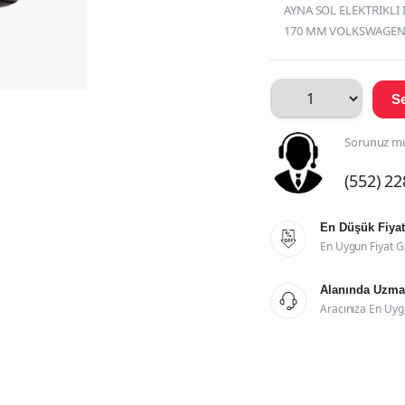
AYNA SOL ELEKTRIKLI 
170 MM VOLKSWAGEN G
Se
Sorunuz mu
(552) 2
En Düşük Fiyat

En Uygun Fiyat G
Alanında Uzman

Aracınıza En Uyg