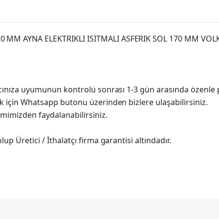
170 MM AYNA ELEKTRIKLI ISITMALI ASFERIK SOL 170 MM VOL
racınıza uyumunun kontrolü sonrası 1-3 gün arasında özenle 
k için Whatsapp butonu üzerinden bizlere ulaşabilirsiniz.
imimizden faydalanabilirsiniz.
p Üretici / İthalatçı firma garantisi altındadır.