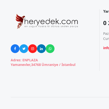
Yar
0 
Paz
Cum
in





Adres: ENPLAZA
Yamanevler,34768 Ümraniye / İstanbul