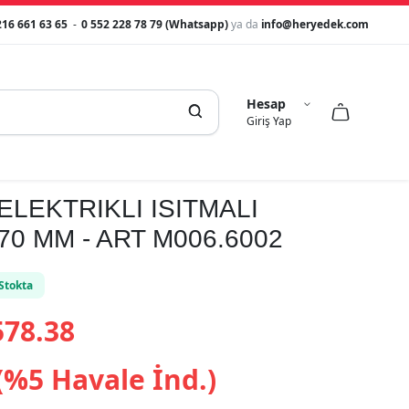
216 661 63 65
-
0 552 228 78 79 (Whatsapp)
ya da
info@heryedek.com
Hesap



Giriş Yap
ELEKTRIKLI ISITMALI
70 MM - ART M006.6002
Stokta
78.38
(%5 Havale İnd.)