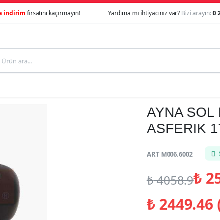
a indirim
fırsatını kaçırmayın!
Yardıma mı ihtiyacınız var?
Bizi arayın:
0 
AYNA SOL 
ASFERIK 1
ART M006.6002
₺
25
₺
4058.9
₺
2449.46 