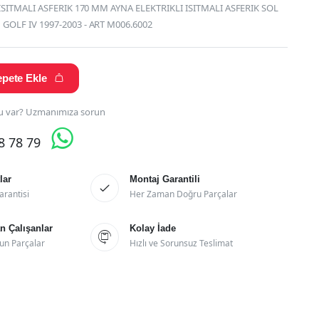
ISITMALI ASFERIK 170 MM AYNA ELEKTRIKLI ISITMALI ASFERIK SOL
OLF IV 1997-2003 - ART M006.6002
pete Ekle

 var? Uzmanımıza sorun

28 78 79
lar
Montaj Garantili

arantisi
Her Zaman Doğru Parçalar
 Çalışanlar
Kolay İade

un Parçalar
Hızlı ve Sorunsuz Teslimat