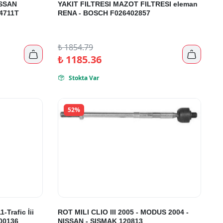
SSAN
YAKIT FILTRESI MAZOT FILTRESI eleman
4711T
RENA - BOSCH F026402857
₺
1854.79


₺
1185.36
Stokta Var

52%
-Trafic İii
ROT MILI CLIO III 2005 - MODUS 2004 -
00136
NISSAN - SISMAK 120813