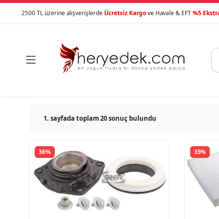
2500 TL üzerine alışverişlerde
Ücretsiz Kargo
ve Havale & EFT
%5 Ekstr

1. sayfada toplam 20 sonuç bulundu
36%
35%