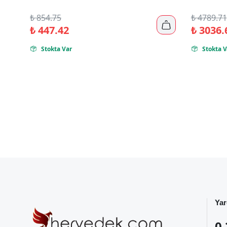
₺
854.75
₺
4789.71

₺
447.42
₺
3036.
Stokta Var
Stokta V


Yar
0 