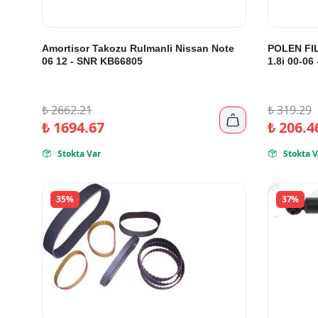
Amortisor Takozu Rulmanli Nissan Note
POLEN FIL
06 12 - SNR KB66805
1.8i 00-0
₺
2662.21
₺
319.29

₺
1694.67
₺
206.4
Stokta Var
Stokta V


35%
37%