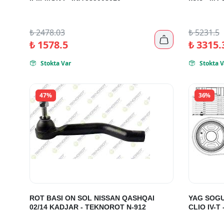
₺
2478.03
₺
5231.5

₺
1578.5
₺
3315.
Stokta Var
Stokta V


47%
36%
ROT BASI ON SOL NISSAN QASHQAI
YAG SOGU
02/14 KADJAR - TEKNOROT N-912
CLIO IV-T