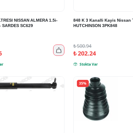
TRESI NISSAN ALMERA 1.5i-
848 K 3 Kanalli Kayis Nissan 
6 - SARDES SC629
HUTCHINSON 3PK848
₺
500.94

6
₺
202.24
ar
Stokta Var

35%