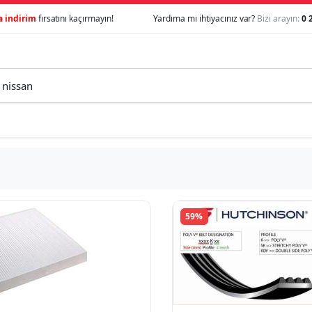
a indirim
fırsatını kaçırmayın!
Yardıma mı ihtiyacınız var?
Bizi arayın:
0 
59%