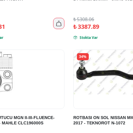
₺
5308.06

31
₺
3387.89
ar
Stokta Var

34%
TUCU MGN II-III-FLUENCE-
ROTBASI ON SOL NISSAN MI
 - MAHLE CLC196000S
2017 - TEKNOROT N-1072