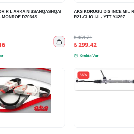
R R L ARKA NISSANQASHQAI
AKS KORUGU DIS INCE MIL R
6 - MONROE D7034S
R21-CLIO I-II - YTT Y4297
₺
461.21

16
₺
299.42
ar
Stokta Var

36%