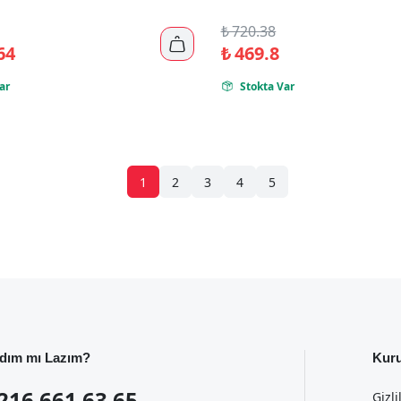
₺
720.38

64
₺
469.8
ar
Stokta Var

1
2
3
4
5
dım mı Lazım?
Kur
216 661 63 65
Gizli