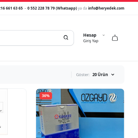
216 661 63 65
-
0 552 228 78 79 (Whatsapp)
ya da
info@heryedek.com
Hesap



Giriş Yap
Göster:
36%