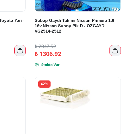
Toyota Yari -
Subap Gaydi Takimi Nissan Primera 1.6
16v.Nissan Sunny Pik D - OZGAYD
VG2514-2512
₺
2047.52


₺
1306.92
Stokta Var

42%