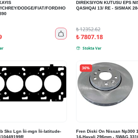
KAYIS
DIREKSIYON KUTUSU EPS NI
/CHREY/DODGE/FIAT/FORD/HO
QASHQAI 13/ RE - SISMAK 28
890
₺
12352.62

9
₺
7807.18
ar
Stokta Var

36%
 Skc Lgn İii-mgn İii-latitude-
Fren Diski On Nissan Np300 11
 110449199R
14-Havali 296mm - SWAG 331