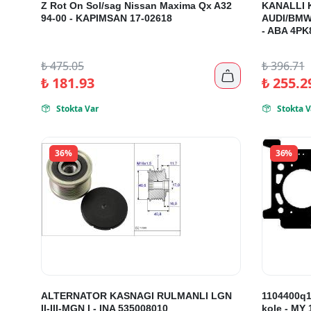
Z Rot On Sol/sag Nissan Maxima Qx A32
KANALLI 
94-00 - KAPIMSAN 17-02618
AUDI/BMW
- ABA 4PK
₺
475.05
₺
396.71

₺
181.93
₺
255.2
Stokta Var
Stokta V


36%
36%
ALTERNATOR KASNAGI RULMANLI LGN
1104400q1b
II-III-MGN I - INA 535008010
kole - MY