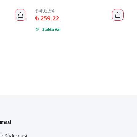
₺
402.94


₺
259.22
Stokta Var

umsal
lik Sözleşmesi