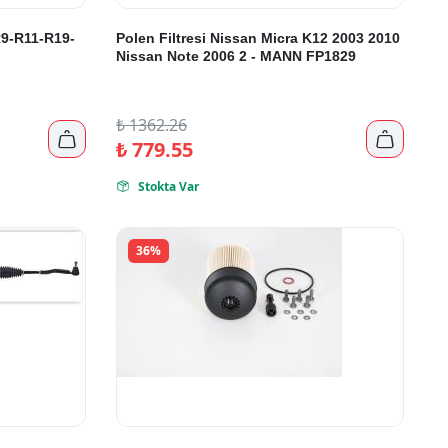
9-R11-R19-
Polen Filtresi Nissan Micra K12 2003 2010
Nissan Note 2006 2 - MANN FP1829
₺
1362.26


₺
779.55
Stokta Var

36%