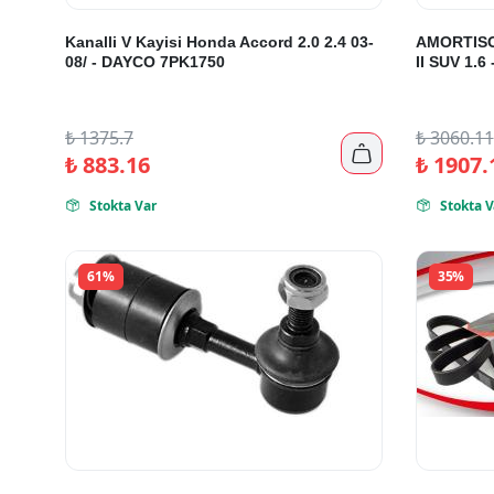
Kanalli V Kayisi Honda Accord 2.0 2.4 03-
AMORTISO
08/ - DAYCO 7PK1750
II SUV 1.
₺
1375.7
₺
3060.11

₺
883.16
₺
1907.
Stokta Var
Stokta V


61%
35%