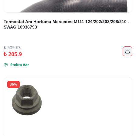
Termostat Ara Hortumu Mercedes M111 124/202/203/208/210 -
SWAG 10936793
₺
505.63

₺
205.9
Stokta Var

36%