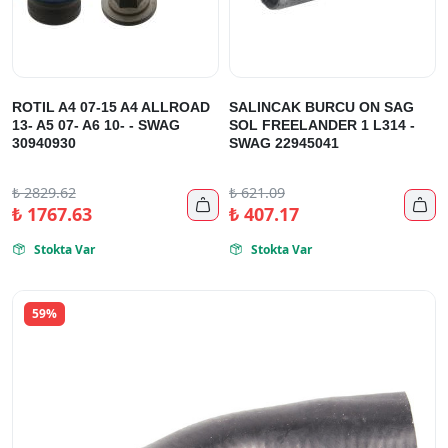
ROTIL A4 07-15 A4 ALLROAD
SALINCAK BURCU ON SAG
13- A5 07- A6 10- - SWAG
SOL FREELANDER 1 L314 -
30940930
SWAG 22945041
₺
2829.62
₺
621.09


₺
1767.63
₺
407.17
Stokta Var
Stokta Var


59%