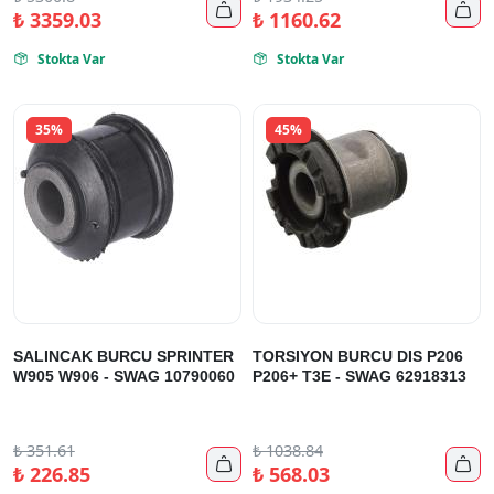


₺
3359.03
₺
1160.62
Stokta Var
Stokta Var


35%
45%
SALINCAK BURCU SPRINTER
TORSIYON BURCU DIS P206
W905 W906 - SWAG 10790060
P206+ T3E - SWAG 62918313
₺
351.61
₺
1038.84


₺
226.85
₺
568.03