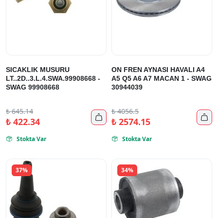
SICAKLIK MUSURU
ON FREN AYNASI HAVALI A4
LT..2D..3.L.4.SWA.99908668 -
A5 Q5 A6 A7 MACAN 1 - SWAG
SWAG 99908668
30944039
₺
645.14
₺
4056.5


₺
422.34
₺
2574.15
Stokta Var
Stokta Var


37%
34%