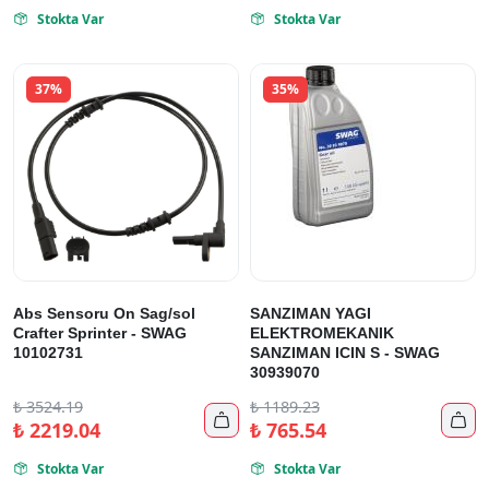
Stokta Var
Stokta Var


37%
35%
Abs Sensoru On Sag/sol
SANZIMAN YAGI
Crafter Sprinter - SWAG
ELEKTROMEKANIK
10102731
SANZIMAN ICIN S - SWAG
30939070
₺
3524.19
₺
1189.23


₺
2219.04
₺
765.54
Stokta Var
Stokta Var

