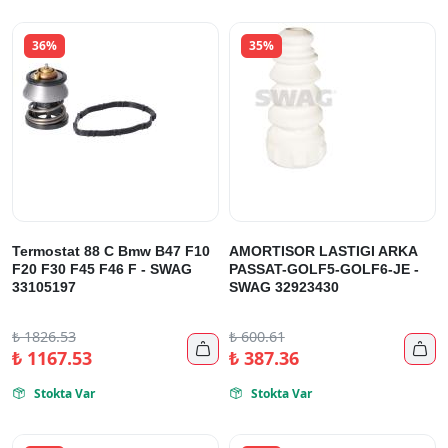
36%
35%
Termostat 88 C Bmw B47 F10
AMORTISOR LASTIGI ARKA
F20 F30 F45 F46 F - SWAG
PASSAT-GOLF5-GOLF6-JE -
33105197
SWAG 32923430
₺
1826.53
₺
600.61


₺
1167.53
₺
387.36
Stokta Var
Stokta Var

