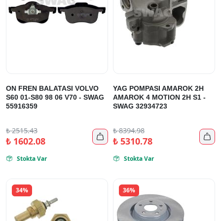
ON FREN BALATASI VOLVO
YAG POMPASI AMAROK 2H
S60 01-S80 98 06 V70 - SWAG
AMAROK 4 MOTION 2H S1 -
55916359
SWAG 32934723
₺
2515.43
₺
8394.98


₺
1602.08
₺
5310.78
Stokta Var
Stokta Var


34%
36%