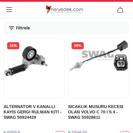


Filtrele
36%
39%
ALTERNATOR V KANALLI
SICAKLIK MUSURU KECESI
KAYIS GERGI RULMAN KITI -
OLAN VOLVO C 70 I S 4 -
SWAG 50924429
SWAG 55928611
₺
5300.8
₺
1934.25