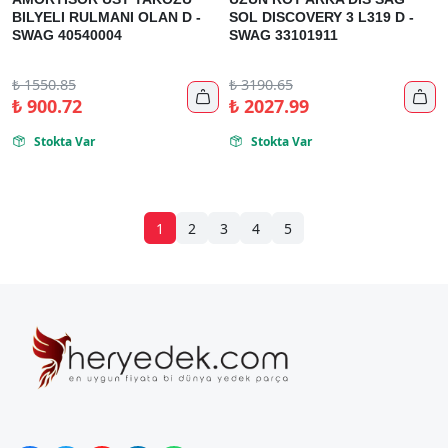
BILYELI RULMANI OLAN D -
SOL DISCOVERY 3 L319 D -
SWAG 40540004
SWAG 33101911
₺
1550.85
₺
3190.65


₺
900.72
₺
2027.99
Stokta Var
Stokta Var


1
2
3
4
5