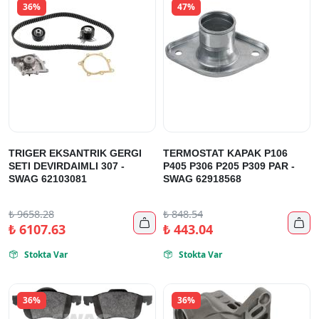
36%
47%
TRIGER EKSANTRIK GERGI
TERMOSTAT KAPAK P106
SETI DEVIRDAIMLI 307 -
P405 P306 P205 P309 PAR -
SWAG 62103081
SWAG 62918568
₺
9658.28
₺
848.54


₺
6107.63
₺
443.04
Stokta Var
Stokta Var


36%
36%