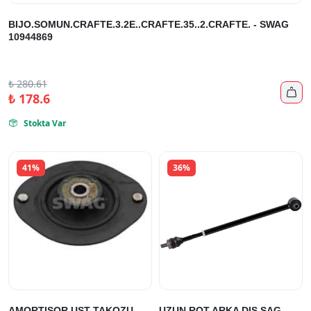
BIJO.SOMUN.CRAFTE.3.2E..CRAFTE.35..2.CRAFTE. - SWAG
10944869
₺
280.61

₺
178.6
Stokta Var

41%
36%
AMORTISOR UST TAKOZU
UZUN ROT ARKA DIS SAG