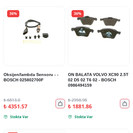
36%
36%
Oksijen/lambda Sensoru - -
ON BALATA VOLVO XC90 2.5T
BOSCH 025802700F
02 D5 02 T6 02 - BOSCH
0986494159
₺
6813.0
₺
2958.98


₺
4351.57
₺
1881.86
Stokta Var
Stokta Var

