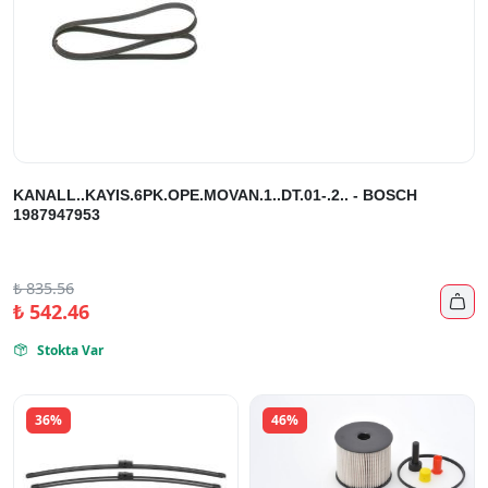
KANALL..KAYIS.6PK.OPE.MOVAN.1..DT.01-.2.. - BOSCH
1987947953
₺
835.56

₺
542.46
Stokta Var

36%
46%