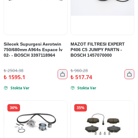
Silecek Supurgesi Aerotwin
MAZOT FILTRESI EXPERT
750/680mm A964s Espace İv
P406 C5 JUMPY PARTN -
02- - BOSCH 3397118964
BOSCH 1457070000
₺
2504.38
₺
960.28


₺
1595.1
₺
517.74
Stokta Var
Stokta Var


36%
35%