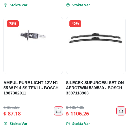
Stokta Var
Stokta Var


75%
40%
AMPUL PURE LIGHT 12V H1
SILECEK SUPURGESI SET ON
55 W P14.5S TEKLI - BOSCH
AEROTWIN 530/530 - BOSCH
1987302011
3397118903
₺
355.55
₺
1854.05


₺
87.18
₺
1106.26
Stokta Var
Stokta Var

