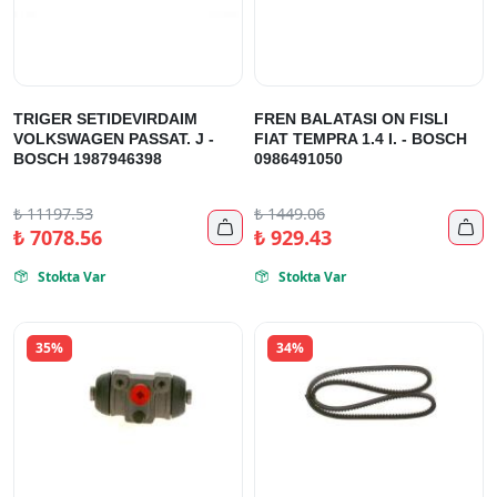
TRIGER SETIDEVIRDAIM
FREN BALATASI ON FISLI
VOLKSWAGEN PASSAT. J -
FIAT TEMPRA 1.4 I. - BOSCH
BOSCH 1987946398
0986491050
₺
11197.53
₺
1449.06


₺
7078.56
₺
929.43
Stokta Var
Stokta Var


35%
34%