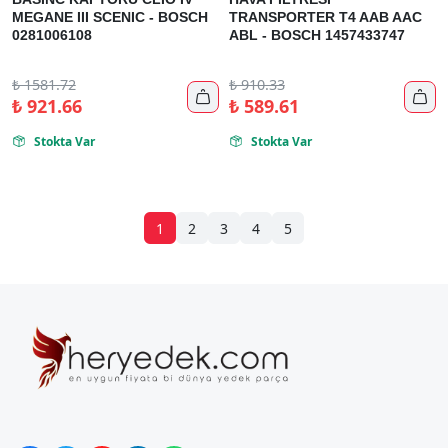
MEGANE III SCENIC - BOSCH
TRANSPORTER T4 AAB AAC
0281006108
ABL - BOSCH 1457433747
₺
1581.72
₺
910.33


₺
921.66
₺
589.61
Stokta Var
Stokta Var


1
2
3
4
5