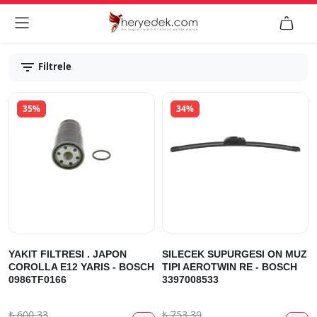


Filtrele
35%
34%
YAKIT FILTRESI . JAPON
SILECEK SUPURGESI ON MUZ
COROLLA E12 YARIS - BOSCH
TIPI AEROTWIN RE - BOSCH
0986TF0166
3397008533
₺
600.33
₺
753.39