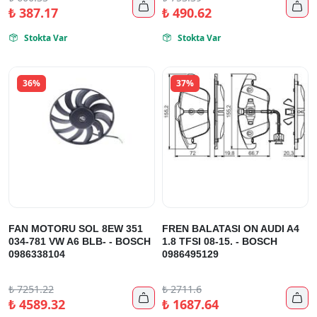


₺
387.17
₺
490.62
Stokta Var
Stokta Var


36%
37%
FAN MOTORU SOL 8EW 351
FREN BALATASI ON AUDI A4
034-781 VW A6 BLB- - BOSCH
1.8 TFSI 08-15. - BOSCH
0986338104
0986495129
₺
7251.22
₺
2711.6


₺
4589.32
₺
1687.64