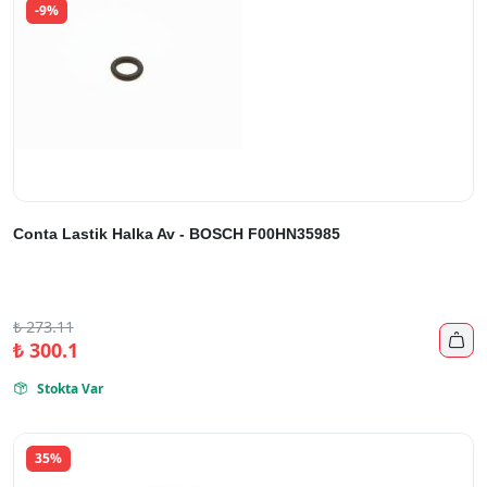
-9%
Conta Lastik Halka Av - BOSCH F00HN35985
₺
273.11

₺
300.1
Stokta Var

35%