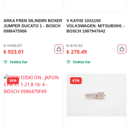
ARKA FREN SILINDIRI BOXER
V KAYISI 10X1100
JUMPER DUCATO 1 - BOSCH
VOLKSWAGEN. MITSUBISHI. -
0986475906
BOSCH 1987947642
₺
1438.87
₺
415.32


₺
923.01
₺
270.49
Stokta Var
Stokta Var


36%
41%