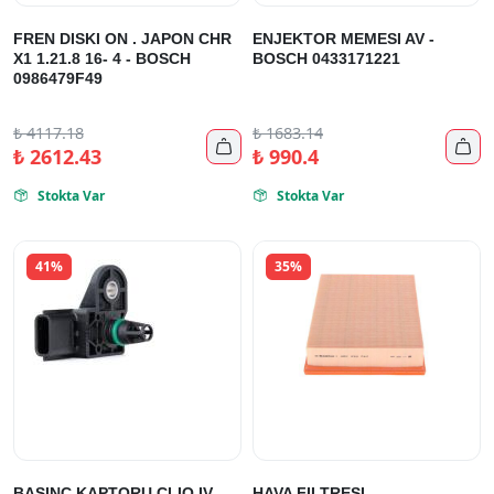
FREN DISKI ON . JAPON CHR
ENJEKTOR MEMESI AV -
X1 1.21.8 16- 4 - BOSCH
BOSCH 0433171221
0986479F49
₺
4117.18
₺
1683.14


₺
2612.43
₺
990.4
Stokta Var
Stokta Var


41%
35%
BASINC KAPTORU CLIO IV
HAVA FILTRESI